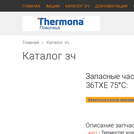
ГЛАВНАЯ
АКЦИИ
КАТАЛОГ ЗЧ
ДОКУМЕНТАЦИЯ
Главная
Каталог зч
>
Каталог зч
Запасные час
36TXE 75°C:
Вернуться к котла диагра
Описание запчас
- Термостат ко
40527