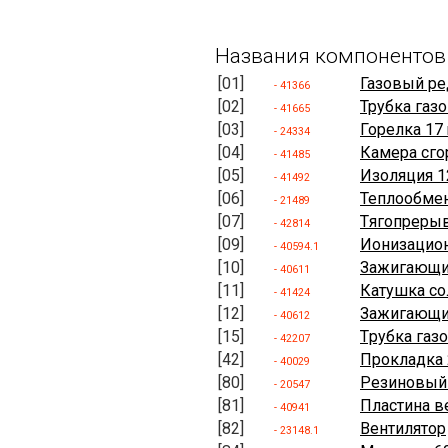
Названия компонентов
[01]
Газовый ре
- 41366
[02]
Трубка газ
- 41665
[03]
Горелка 17 
- 24334
[04]
Камера сго
- 41485
[05]
Изоляция 
- 41492
[06]
Теплообме
- 21489
[07]
Tягопрерыва
- 42814
[09]
Ионизацион
- 40594.1
[10]
Зажигающий
- 40611
[11]
Катушка со
- 41424
[12]
Зажигающий
- 40612
[15]
Tрубка газо
- 42207
[42]
Прокладка 
- 40029
[80]
Резиновый
- 20547
[81]
Пластина в
- 40941
[82]
Вентилятор
- 23148.1