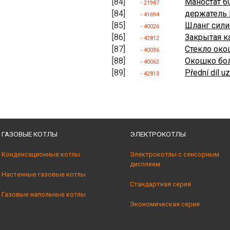
[84]
Маностат 6
- 21987
[84]
держатель 
- 41694
[85]
Шланг сили
- 40026
[86]
Закрытая ка
- 42812
[87]
Стекло ок
- 40036
[88]
Окошко бо
- 40062
[89]
Přední díl u
- 42813
ГАЗОВЫЕ КОТЛЫ
ЭЛЕКТРОКОТЛЫ
Конденсационные котлы
Электрокотлы с сенсорным
дисплеем
Настенные газовые котлы
Стандартная серия
Газовые напольные котлы
Экономическая серия