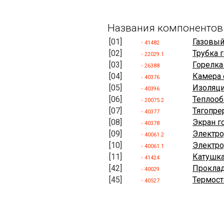
Названия компонентов
[01]
Газовый
- 41482
[02]
Трубка 
- 22029.1
[03]
Горелка 
- 26388
[04]
Камера 
- 40376
[05]
Изоляци
- 40396
[06]
Теплоо
- 20075.2
[07]
Тягопре
- 40377
[08]
Экран г
- 40378
[09]
Электро
- 40061.2
[10]
Электро
- 40061.1
[11]
Катушка
- 41424
[42]
Проклад
- 40029
[45]
Термост
- 40527