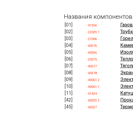
Названия компонентов
[01]
Газов
- 41366
[02]
Трубк
- 22029.1
[03]
Горел
- 21006
[04]
Камер
- 40376
[05]
Изол
- 40396
[06]
Тепл
- 20075
[07]
Тягоп
- 40377
[08]
Экран
- 40378
[09]
Элек
- 40061.2
[10]
Элек
- 40061.1
[11]
Катуш
- 41424
[42]
Прок
- 40029.2
[45]
Термо
- 40527