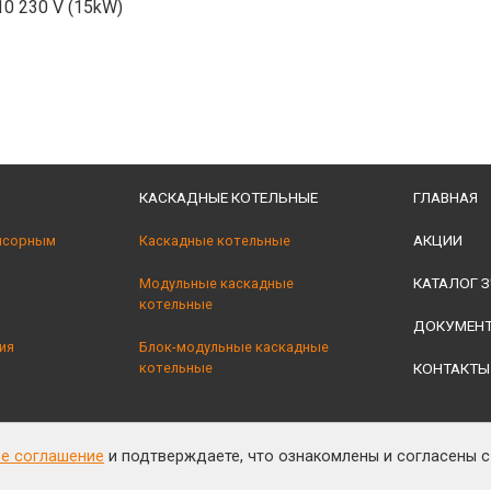
10 230 V (15kW)
КАСКАДНЫЕ КОТЕЛЬНЫЕ
ГЛАВНАЯ
АКЦИИ
нсорным
Каскадные котельные
КАТАЛОГ З
Модульные каскадные
котельные
ДОКУМЕН
ия
Блок-модульные каскадные
котельные
КОНТАКТЫ
ое соглашение
и подтверждаете, что ознакомлены и согласены 