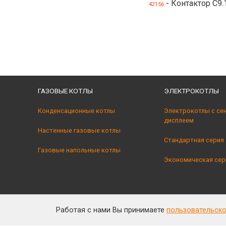
- Контактор C9.
42156
ГАЗОВЫЕ КОТЛЫ
ЭЛЕКТРОКОТЛЫ
Конденсационные котлы
Электрокотлы с се
дисплеем
Настенные газовые котлы
Стандартная серия
Газовые напольные котлы
Экономическая сер
Работая с нами Вы принимаете
пользовательск