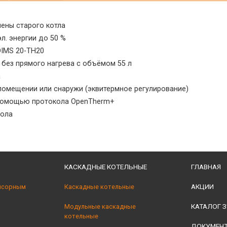
ены старого котла
л. энергии до 50 %
IMS 20-TH20
 без прямого нагрева с объёмом 55 л
а
помещении или снаружи (эквитермное регулирование)
 помощью протокола OpenTherm+
пола
КАСКАДНЫЕ КОТЕЛЬНЫЕ
ГЛАВНАЯ
АКЦИИ
нсорным
Каскадные котельные
КАТАЛОГ З
Модульные каскадные
котельные
ДОКУМЕН