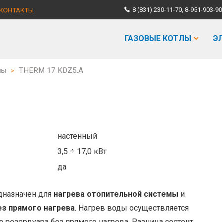
КОНТАКТЫ
8 (831) 230-11-70, 8-951-903
ГАЗОВЫЕ КОТЛЫ
Э
лы
THERM 17 KDZ5.A
>
настенный
3,5 ÷ 17,0 кВт
да
назначен для
нагрева отопительной системы
и
ез прямого нагрева
. Нагрев воды осуществляется
о резервуара без прямого нагрева. Разница состоит