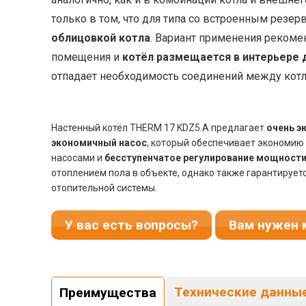
только в том, что для типа со встроенным резер
облицовкой котла
. Вариант применения рекомен
помещения и
котёл размещается в интерьере 
отпадает необходимость соединений между котл
Настенный котёл THERM 17 KDZ5.A предлагает
очень э
экономичный насос
, который обеспечивает экономию 
насосами и
бесступенчатое регулирование мощност
отоплением пола в объекте, однако также гарантирует
отопительной системы.
У вас есть вопросы?
Вам нужен 
Технические данны
Преимущества