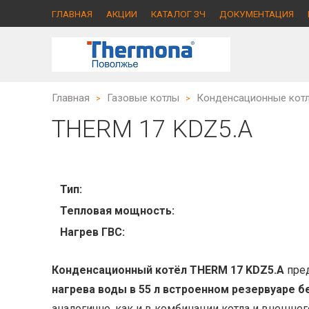
ГЛАВНАЯ
АКЦИИ
КАТАЛОГ ЗЧ
ДОКУМЕНТАЦИЯ
Главная
Газовые котлы
Конденсационные кот
>
>
THERM 17 KDZ5.A
Тип:
Тепловая мощность:
Нагрев ГВС:
Конденсационный котёл THERM 17 KDZ5.A
пред
нагрева воды в 55 л встроенном резервуаре б
аналогично, как и в комбинации котла и внешнег