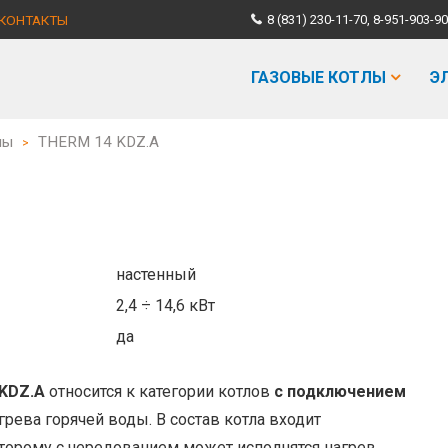
КОНТАКТЫ
8 (831) 230-11-70, 8-951-903
ГАЗОВЫЕ КОТЛЫ
Э
лы
THERM 14 KDZ.A
>
настенный
2,4 ÷ 14,6 кВт
да
KDZ.A
относится к категории котлов
с подключением
агрева горячей воды. В состав котла входит
оторому с чередованием может исполнятся нагрев