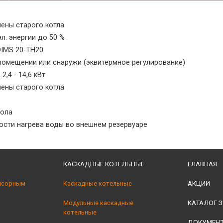
ены старого котла
л. энергии до 50 %
IMS 20-TH20
помещении или снаружи (эквитермное регулирование)
,4 - 14,6 кВт
ены старого котла
пола
ости нагрева воды во внешнем резервуаре
КАСКАДНЫЕ КОТЕЛЬНЫЕ
ГЛАВНАЯ
АКЦИИ
нсорным
Каскадные котельные
КАТАЛОГ З
Модульные каскадные
котельные
ДОКУМЕН