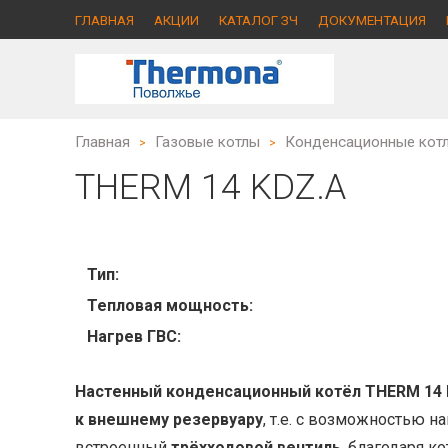
ГЛАВНАЯ
АКЦИИ
КАТАЛОГ ЗЧ
ДОКУМЕНТАЦИЯ
Главная
Газовые котлы
Конденсационные кот
>
>
THERM 14 KDZ.A
Тип:
Тепловая мощность:
Нагрев ГВС:
Настенный конденсационный котёл THERM 14 
к внешнему резервуару
, т.е. с возможностью н
встроенный
трёхходовой вентиль
, благодаря к